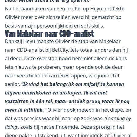
maar verder stond ik er erg open in.”
Na het aanmaken van een profiel op Heyu ontdekte
Olivier meer over zichzelf en werd hij gematcht op
basis van zijn persoonlijkheid en soft-skills.
Van Makelaar naar CDD-analist
Dankzij Heyu maakte Olivier de stap van Makelaar
naar CDD-analist bij BetCity. Iets totaal anders dan hij
al deed. Deze overstap bood hem niet alleen de kans
iets nieuws te proberen, maar opende ook de deur
naar verschillende carrièrestappen, van junior tot
senior.
“Ik vind het belangrijk om mijzelf te kunnen
blijven ontwikkelen en uitdagen. Ik wil niet
vastzitten in één rol, maar ontdek graag waar ik nog
meer in uitblink.”
Olivier dook meteen in het diepe, en
dat was precies waar hij naar op zoek was.
‘Learning by
doing’
, zoals hij het zelf noemde. Deze sprong in het
diepe pakte uitstekend uit, want inmiddels zit Olivier al