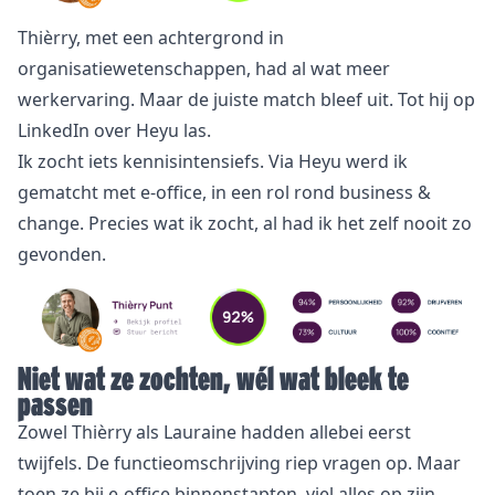
Thièrry, met een achtergrond in
organisatiewetenschappen, had al wat meer
werkervaring. Maar de juiste match bleef uit. Tot hij op
LinkedIn over Heyu las.
Ik zocht iets kennisintensiefs. Via Heyu werd ik
gematcht met e-office, in een rol rond business &
change. Precies wat ik zocht, al had ik het zelf nooit zo
gevonden.
Niet wat ze zochten, wél wat bleek te
passen
Zowel Thièrry als Lauraine hadden allebei eerst
twijfels. De functieomschrijving riep vragen op. Maar
toen ze bij e-office binnenstapten, viel alles op zijn