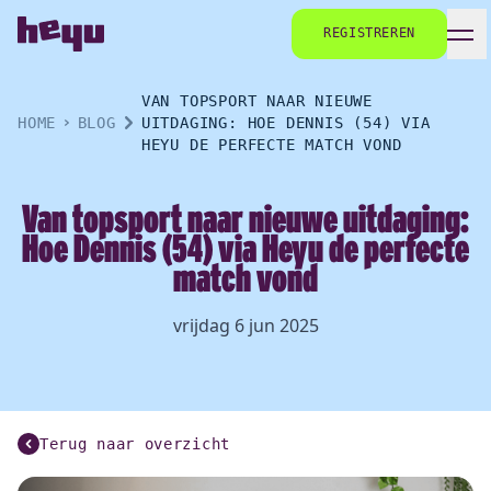
REGISTREREN
VAN TOPSPORT NAAR NIEUWE
HOME
BLOG
UITDAGING: HOE DENNIS (54) VIA
HEYU DE PERFECTE MATCH VOND
Van topsport naar nieuwe uitdaging:
Hoe Dennis (54) via Heyu de perfecte
match vond
vrijdag 6 jun 2025
Terug naar overzicht