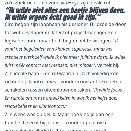
zo’n zoektocht – en vond via Heyu zijn ideale rol.
“Ik wilde niet alles een beetje blijven doen.
Ik wilde ergens écht goed in zijn.”
Ciro begon zijn loopbaan als designer. Hij groeide door
tot webdeveloper en later tot projectmanager. Een
logische route, maar toch begon het te wringen.
“Ik
vond het begeleiden van klanten superleuk, maar het
creatieve werk zelf wilde ik niet meer fulltime doen. Ik wilde
juist méér contact met mensen, niet minder”,
vertelt hij.
Zijn ideale baan? Een rol waarin hij zich volledig kon
richten op klantrelaties – zonder constant te moeten
schakelen tussen uiteenlopende taken.
“Ik wilde focus.
En ruimte om me te ontwikkelen in wat ik het liefst doe:
relatiebeheer en klantcontact.”
Zijn wens was duidelijk. Maar hoe vind je dan een
functie die echt bij je past – zonder opnieuw te
verdwalen in allerlei half-passende vacatures?