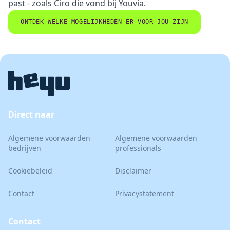
past - zoals Ciro die vond bij Youvia.
ONTDEK WELKE MOGELIJKHEDEN ER VOOR JOU ZIJN
Direct naar
Algemene voorwaarden
Algemene voorwaarden
bedrijven
professionals
Cookiebeleid
Disclaimer
Contact
Privacystatement
Contact