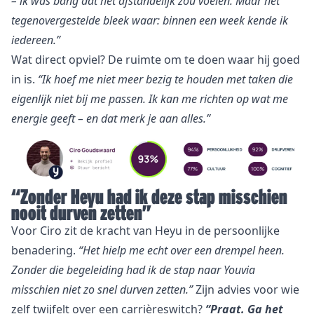
– ik was bang dat het afstandelijk zou voelen. Maar het
tegenovergestelde bleek waar: binnen een week kende ik
iedereen.”
Wat direct opviel? De ruimte om te doen waar hij goed
in is.
“Ik hoef me niet meer bezig te houden met taken die
eigenlijk niet bij me passen. Ik kan me richten op wat me
energie geeft – en dat merk je aan alles.”
“Zonder Heyu had ik deze stap misschien
nooit durven zetten”
Voor Ciro zit de kracht van Heyu in de persoonlijke
benadering.
“Het hielp me echt over een drempel heen.
Zonder die begeleiding had ik de stap naar
Youvia
misschien niet zo snel durven zetten.”
Zijn advies voor wie
zelf twijfelt over een carrièreswitch?
“Praat. Ga het