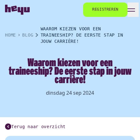
REGISTREREN
WAAROM KIEZEN VOOR EEN
HOME
BLOG
TRAINEESHIP? DE EERSTE STAP IN
JOUW CARRIÈRE!
Waarom kiezen voor een
traineeship? De eerste stap in jouw
carrière!
dinsdag 24 sep 2024
Terug naar overzicht