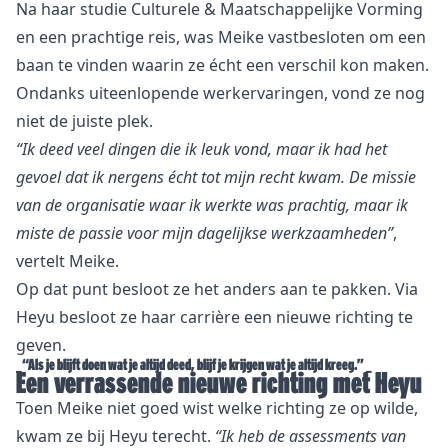
Na haar studie Culturele & Maatschappelijke Vorming
en een prachtige reis, was Meike vastbesloten om een
baan te vinden waarin ze écht een verschil kon maken.
Ondanks uiteenlopende werkervaringen, vond ze nog
niet de juiste plek.
“Ik deed veel dingen die ik leuk vond, maar ik had het
gevoel dat ik nergens écht tot mijn recht kwam. De missie
van de organisatie waar ik werkte was prachtig, maar ik
miste de passie voor mijn dagelijkse werkzaamheden”
,
vertelt Meike.
Op dat punt besloot ze het anders aan te pakken. Via
Heyu besloot ze haar carrière een nieuwe richting te
geven.
_“Als je blijft doen wat je altijd deed, blijf je krijgen wat je altijd kreeg.” _
Een verrassende nieuwe richting met Heyu
Toen Meike niet goed wist welke richting ze op wilde,
kwam ze bij Heyu terecht.
“Ik heb de assessments van