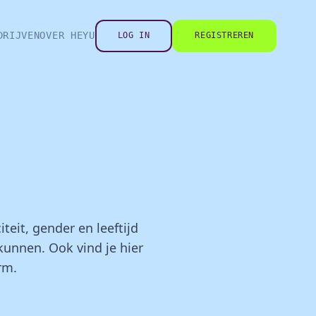
DRIJVEN
OVER HEYU
LOG IN
REGISTREREN
teit, gender en leeftijd
unnen. Ook vind je hier
rm.