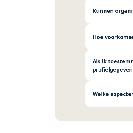
Kunnen organis
Hoe voorkomen j
Als ik toestem
profielgegevens
Welke aspecten 