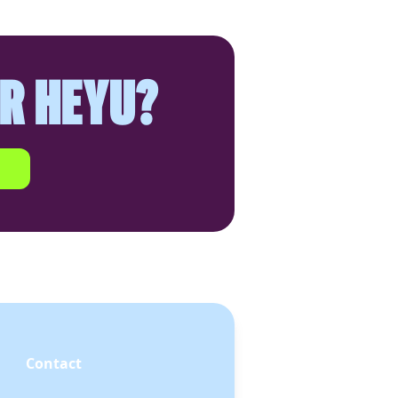
ER HEYU?
!
Contact