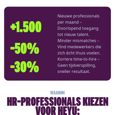
Nieuwe professionals
+1.500
per maand –
Doorlopend toegang
tot nieuw talent.
Minder mismatches –
-50%
Vind medewerkers die
zich écht thuis voelen.
Kortere time-to-hire –
-30%
Geen tijdverspilling,
sneller resultaat.
WAAROM
HR-PROFESSIONALS KIEZEN
VOOR HEYU: