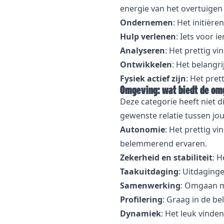
energie van het overtuigen 
Ondernemen
: Het initiër
Hulp verlenen
: Iets voor 
Analyseren
: Het prettig v
Ontwikkelen
: Het belangri
Fysiek actief zijn
: Het pret
Omgeving: wat biedt de om
Deze categorie heeft niet di
gewenste relatie tussen jou
Autonomie
: Het prettig v
belemmerend ervaren.
Zekerheid en stabiliteit
: H
Taakuitdaging
: Uitdaging
Samenwerking
: Omgaan me
Profilering
: Graag in de be
Dynamiek
: Het leuk vinde