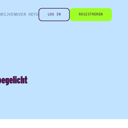
DRIJVEN
OVER HEYU
LOG IN
REGISTREREN
oegelicht