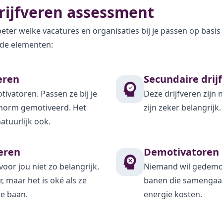
rijfveren assessment
eter welke vacatures en organisaties bij je passen op basis
ende elementen:
eren
Secundaire drij
tivatoren. Passen ze bij je
Deze drijfveren zijn 
enorm gemotiveerd. Het
zijn zeker belangrijk.
tuurlijk ook.
veren
Demotivatoren
voor jou niet zo belangrijk.
Niemand wil gedemot
, maar het is oké als ze
banen die samengaan
je baan.
energie kosten.