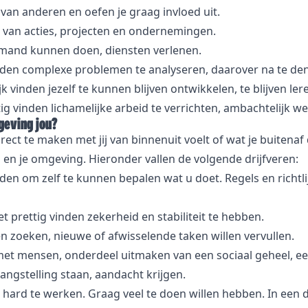
van anderen en oefen je graag invloed uit.
en van acties, projecten en ondernemingen.
iemand kunnen doen, diensten verlenen.
inden complexe problemen te analyseren, daarover na te de
jk vinden jezelf te kunnen blijven ontwikkelen, te blijven lere
tig vinden lichamelijke arbeid te verrichten, ambachtelijk we
geving jou?
rect te maken met jij van binnenuit voelt of wat je buitenaf 
 en je omgeving. Hieronder vallen de volgende drijfveren:
inden om zelf te kunnen bepalen wat u doet. Regels en richtl
et prettig vinden zekerheid en stabiliteit te hebben.
en zoeken, nieuwe of afwisselende taken willen vervullen.
t mensen, onderdeel uitmaken van een sociaal geheel, een
langstelling staan, aandacht krijgen.
n hard te werken. Graag veel te doen willen hebben. In een