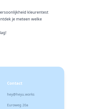
persoonlijkheid kleurentest
 ontdek je meteen welke
dag!
Contact
hey@heyu.works
Euroweg 20a