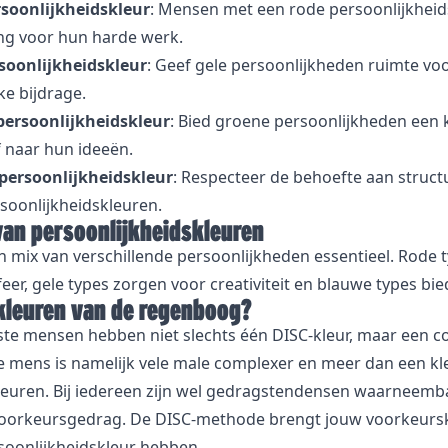
soonlijkheidskleur
: Mensen met een rode persoonlijkheid
g voor hun harde werk.
oonlijkheidskleur
: Geef gele persoonlijkheden ruimte voor
e bijdrage.
ersoonlijkheidskleur
: Bied groene persoonlijkheden een
f naar hun ideeën.
ersoonlijkheidskleur
: Respecteer de behoefte aan struct
soonlijkheidskleuren.
van persoonlijkheidskleuren
n mix van verschillende persoonlijkheden essentieel. Rode 
eer, gele types zorgen voor creativiteit en blauwe types bie
skleuren van de regenboog?
te mensen hebben niet slechts één DISC-kleur, maar een c
e mens is namelijk vele male complexer en meer dan een kl
leuren. Bij iedereen zijn wel gedragstendensen waarneembaa
voorkeursgedrag. De DISC-methode brengt jouw voorkeurskl
soonlijkheidskleur hebben.