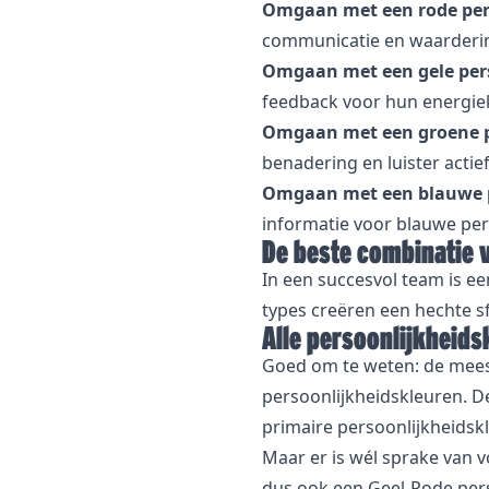
Omgaan met een rode per
communicatie en waarderin
Omgaan met een gele pers
feedback voor hun energiek
Omgaan met een groene p
benadering en luister actie
Omgaan met een blauwe p
informatie voor blauwe per
De beste combinatie 
In een succesvol team is ee
types creëren een hechte sf
Alle persoonlijkheid
Goed om te weten: de mees
persoonlijkheidskleuren. D
primaire persoonlijkheidsk
Maar er is wél sprake van 
dus ook een Geel-Rode per