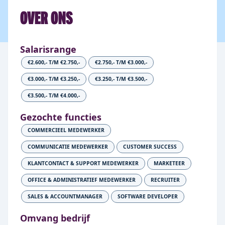
OVER ONS
Salarisrange
€2.600,- T/M €2.750,-
€2.750,- T/M €3.000,-
€3.000,- T/M €3.250,-
€3.250,- T/M €3.500,-
€3.500,- T/M €4.000,-
Gezochte functies
COMMERCIEEL MEDEWERKER
COMMUNICATIE MEDEWERKER
CUSTOMER SUCCESS
KLANTCONTACT & SUPPORT MEDEWERKER
MARKETEER
OFFICE & ADMINISTRATIEF MEDEWERKER
RECRUITER
SALES & ACCOUNTMANAGER
SOFTWARE DEVELOPER
Omvang bedrijf