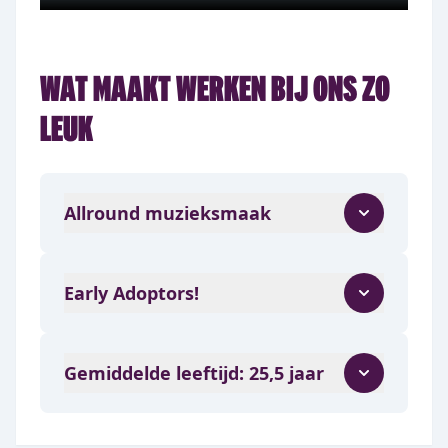
Item
1
WAT MAAKT WERKEN BIJ ONS ZO
of
7
LEUK
Allround muzieksmaak
Early Adoptors!
Gemiddelde leeftijd: 25,5 jaar