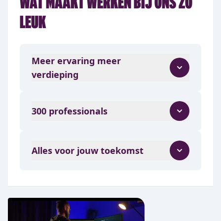
WAT MAAKT WERKEN BIJ ONS ZO
of
7
LEUK
Meer ervaring meer
verdieping
300 professionals
Alles voor jouw toekomst