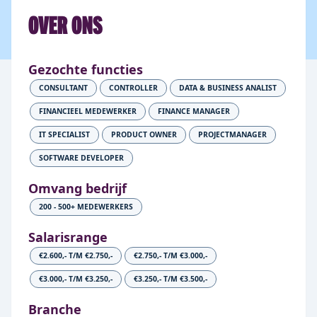
OVER ONS
Gezochte functies
CONSULTANT
CONTROLLER
DATA & BUSINESS ANALIST
FINANCIEEL MEDEWERKER
FINANCE MANAGER
IT SPECIALIST
PRODUCT OWNER
PROJECTMANAGER
SOFTWARE DEVELOPER
Omvang bedrijf
200 - 500+ MEDEWERKERS
Salarisrange
€2.600,- T/M €2.750,-
€2.750,- T/M €3.000,-
€3.000,- T/M €3.250,-
€3.250,- T/M €3.500,-
Branche