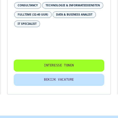
CONSULTANCY
TECHNOLOGIE & INFORMATIEDIENSTEN
FULLTIME (32-40 UUR)
DATA & BUSINESS ANALIST
IT SPECIALIST
INTERESSE TONEN
BEKIJK VACATURE