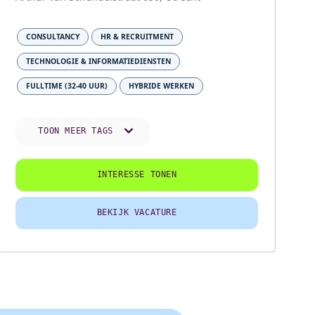
CONSULTANCY
HR & RECRUITMENT
TECHNOLOGIE & INFORMATIEDIENSTEN
FULLTIME (32-40 UUR)
HYBRIDE WERKEN
TOON MEER TAGS
INTERESSE TONEN
BEKIJK VACATURE