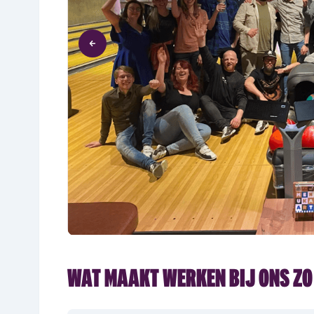
Item
1
WAT MAAKT WERKEN BIJ ONS ZO
of
5