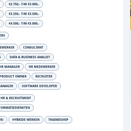
-
€2.750,- T/M €3.000,-
-
€3.250,- T/M €3.500,-
-
€4.500,- T/M €5.000,-
ERS
DEWERKER
CONSULTANT
S
DATA & BUSINESS ANALIST
HR MANAGER
HR MEDEWERKER
PRODUCT OWNER
RECRUITER
MANAGER
SOFTWARE DEVELOPER
HR & RECRUITMENT
FORMATIEDIENSTEN
UR)
HYBRIDE WERKEN
TRAINEESHIP