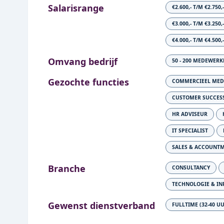
Salarisrange
€2.600,- T/M €2.750,
€3.000,- T/M €3.250,
€4.000,- T/M €4.500,
Omvang bedrijf
50 - 200 MEDEWERK
Gezochte functies
COMMERCIEEL ME
CUSTOMER SUCCES
HR ADVISEUR
IT SPECIALIST
SALES & ACCOUNT
Branche
CONSULTANCY
TECHNOLOGIE & IN
Gewenst dienstverband
FULLTIME (32-40 U